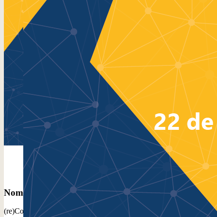
Baixar
Nome do evento
(re)Conexões Rio Grande do Norte