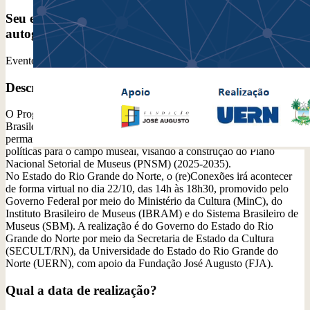
Seu evento é fruto de uma política pública ou é
autogestionado por um coletivo independente?
Evento regional de políticas locais
Descreva seu evento e/ou seu coletivo
O Programa (re)Conexões é uma ação estruturante do Instituto
Brasileiro de Museus (IBRAM), concebido como instância
permanente de diálogo, participação social e de fortalecimento de
políticas para o campo museal, visando a construção do Plano
Nacional Setorial de Museus (PNSM) (2025-2035).
No Estado do Rio Grande do Norte, o (re)Conexões irá acontecer
de forma virtual no dia 22/10, das 14h às 18h30, promovido pelo
Governo Federal por meio do Ministério da Cultura (MinC), do
Instituto Brasileiro de Museus (IBRAM) e do Sistema Brasileiro de
Museus (SBM). A realização é do Governo do Estado do Rio
Grande do Norte por meio da Secretaria de Estado da Cultura
(SECULT/RN), da Universidade do Estado do Rio Grande do
Norte (UERN), com apoio da Fundação José Augusto (FJA).
Qual a data de realização?