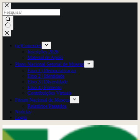
Pular
para
o
conteúdo
Sem
resultados
(re)Conexões
Inscrições 2026
Material de Apoio
Plano Nacional Setorial de Museus
Eixo 1 | Democratização
Eixo 2 | Identidade
Eixo 3 | Diversidade
Eixo 4 | Fomento
Contribuições Virtuais
Fórum Nacional de Museus
Relatórios Passados
Notícias
Login