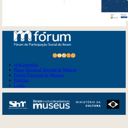
Instagram
Youtube
Facebook
X
WhatsApp
(re)Conexões
Plano Nacional Setorial de Museus
Fórum Nacional de Museus
Notícias
Login