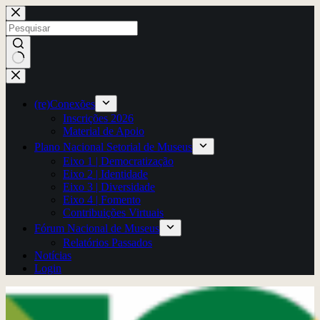
Pular
para
o
conteúdo
Sem
resultados
(re)Conexões
Inscrições 2026
Material de Apoio
Plano Nacional Setorial de Museus
Eixo 1 | Democratização
Eixo 2 | Identidade
Eixo 3 | Diversidade
Eixo 4 | Fomento
Contribuições Virtuais
Fórum Nacional de Museus
Relatórios Passados
Notícias
Login