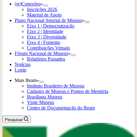
(re)Conexões
Inscrições 2026
Material de Apoio
Plano Nacional Setorial de Museus
Eixo 1 | Democratização
Eixo 2 | Identidade
Eixo 3 | Diversidade
Eixo 4 | Fomento
Contribuições Virtuais
Fórum Nacional de Museus
Relatórios Passados
Notícias
Login
Mais Ibram
Instituto Brasileiro de Museus
Cadastro de Museus e Pontos de Memória
Brasiliana Museus
Visite Museus
Centro de Documentação do Ibram
Pesquisar