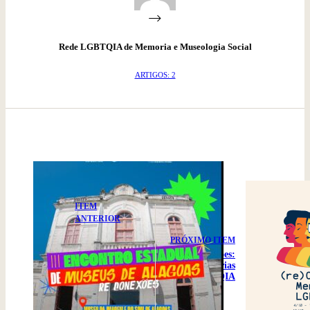
Rede LGBTQIA de Memoria e Museologia Social
ARTIGOS: 2
ITEM
ANTERIOR
III
PRÓXIMO ITEM
ENCONTRO
(re)Conexões:
ESTADUAL DE
Memórias
MUSEUS DE
LGBTQIA
ALAGOAS:
PROGRAMA
(RE)