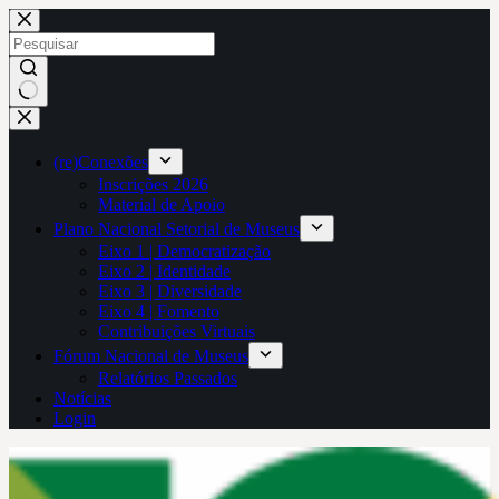
Pular
para
o
conteúdo
Sem
resultados
(re)Conexões
Inscrições 2026
Material de Apoio
Plano Nacional Setorial de Museus
Eixo 1 | Democratização
Eixo 2 | Identidade
Eixo 3 | Diversidade
Eixo 4 | Fomento
Contribuições Virtuais
Fórum Nacional de Museus
Relatórios Passados
Notícias
Login