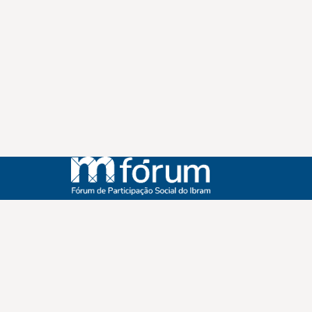
Instagram
Youtube
Facebook
X
WhatsApp
(re)Conexões
Plano Nacional Setorial de Museus
Fórum Nacional de Museus
Notícias
Login