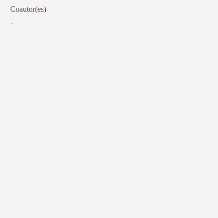
Coautor(es)
-
(re)Conexões
Plano Nacional Setorial de Museus
Fórum