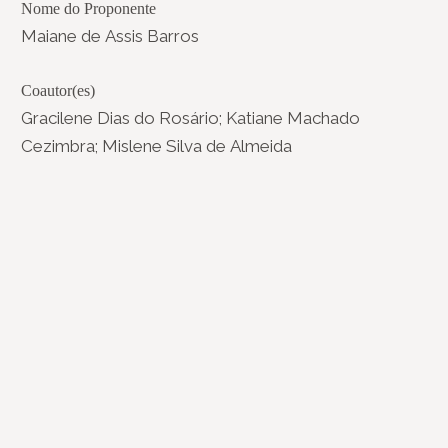
Nome do Proponente
Maiane de Assis Barros
Coautor(es)
Gracilene Dias do Rosário; Katiane Machado
Cezimbra; Mislene Silva de Almeida
(re)Conexões
Plano Nacional Setorial de Museus
Fórum