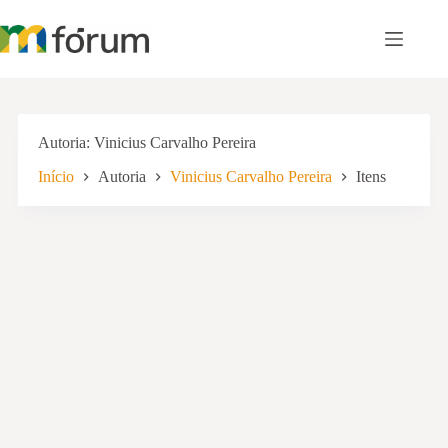
Pular
para
o
conteúdo
Autoria
Vinicius Carvalho Pereira
Início
Autoria
Vinicius Carvalho Pereira
Itens