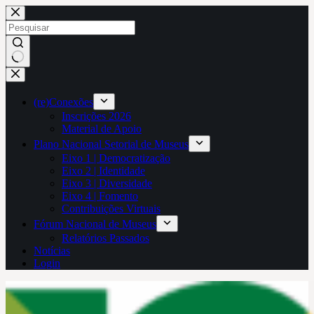
Pular
para
o
conteúdo
Sem
resultados
(re)Conexões
Inscrições 2026
Material de Apoio
Plano Nacional Setorial de Museus
Eixo 1 | Democratização
Eixo 2 | Identidade
Eixo 3 | Diversidade
Eixo 4 | Fomento
Contribuições Virtuais
Fórum Nacional de Museus
Relatórios Passados
Notícias
Login