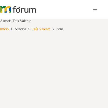
Pular
para
o
conteúdo
Autoria
Taís Valente
Início
Autoria
Taís Valente
Itens