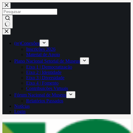
Pular
para
o
conteúdo
Sem
resultados
(re)Conexões
Inscrições 2026
Material de Apoio
Plano Nacional Setorial de Museus
Eixo 1 | Democratização
Eixo 2 | Identidade
Eixo 3 | Diversidade
Eixo 4 | Fomento
Contribuições Virtuais
Fórum Nacional de Museus
Relatórios Passados
Notícias
Login