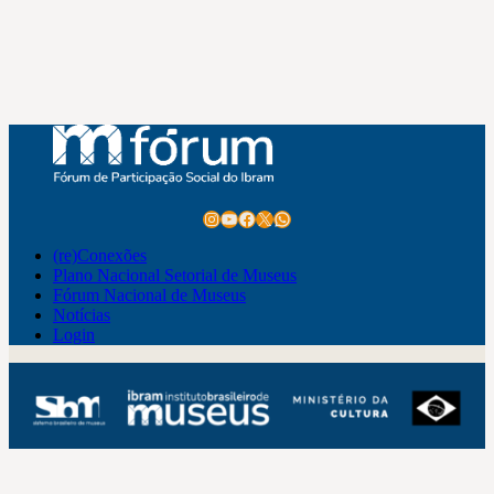
Instagram
Youtube
Facebook
X
WhatsApp
(re)Conexões
Plano Nacional Setorial de Museus
Fórum Nacional de Museus
Notícias
Login