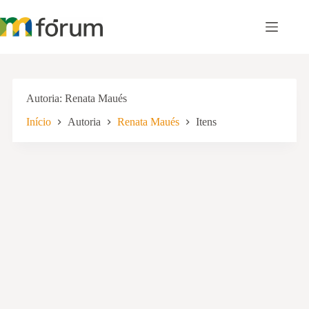
Pular
para
o
conteúdo
Autoria
Renata Maués
Início
Autoria
Renata Maués
Itens