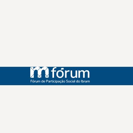
Instagram
Youtube
Facebook
X
WhatsApp
(re)Conexões
Plano Nacional Setorial de Museus
Fórum Nacional de Museus
Notícias
Login