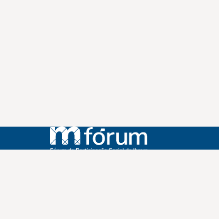
Instagram
Youtube
Facebook
X
WhatsApp
(re)Conexões
Plano Nacional Setorial de Museus
Fórum Nacional de Museus
Notícias
Login