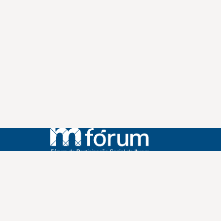
Instagram
Youtube
Facebook
X
WhatsApp
(re)Conexões
Plano Nacional Setorial de Museus
Fórum Nacional de Museus
Notícias
Login