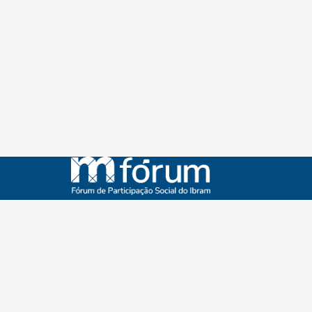
Instagram
Youtube
Facebook
X
WhatsApp
(re)Conexões
Plano Nacional Setorial de Museus
Fórum Nacional de Museus
Notícias
Login