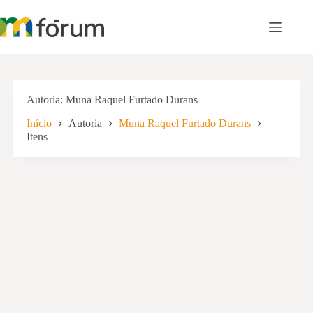
Pular
para
o
conteúdo
Autoria
Muna Raquel Furtado Durans
Início
Autoria
Muna Raquel Furtado Durans
Itens