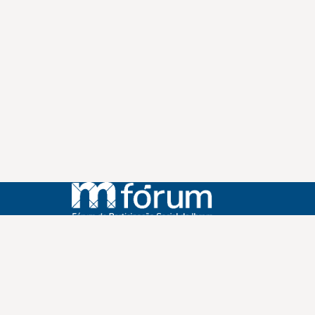
Instagram
Youtube
Facebook
X
WhatsApp
(re)Conexões
Plano Nacional Setorial de Museus
Fórum Nacional de Museus
Notícias
Login