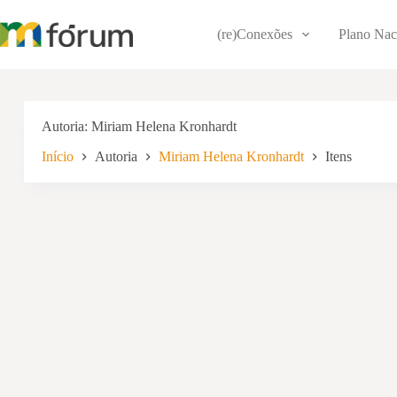
Pular
para
(re)Conexões
Plano Nac
o
conteúdo
Autoria
Miriam Helena Kronhardt
Início
Autoria
Miriam Helena Kronhardt
Itens