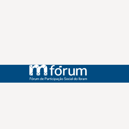
Instagram
Youtube
Facebook
X
WhatsApp
(re)Conexões
Plano Nacional Setorial de Museus
Fórum Nacional de Museus
Notícias
Login