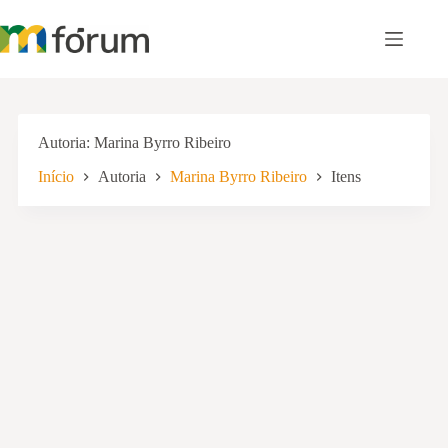
Pular
para
o
conteúdo
Autoria
Marina Byrro Ribeiro
Início
Autoria
Marina Byrro Ribeiro
Itens