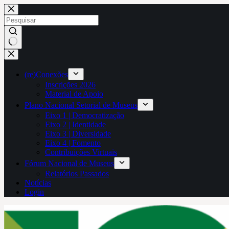
Pular
para
o
conteúdo
Sem
resultados
(re)Conexões
Inscrições 2026
Material de Apoio
Plano Nacional Setorial de Museus
Eixo 1 | Democratização
Eixo 2 | Identidade
Eixo 3 | Diversidade
Eixo 4 | Fomento
Contribuições Virtuais
Fórum Nacional de Museus
Relatórios Passados
Notícias
Login