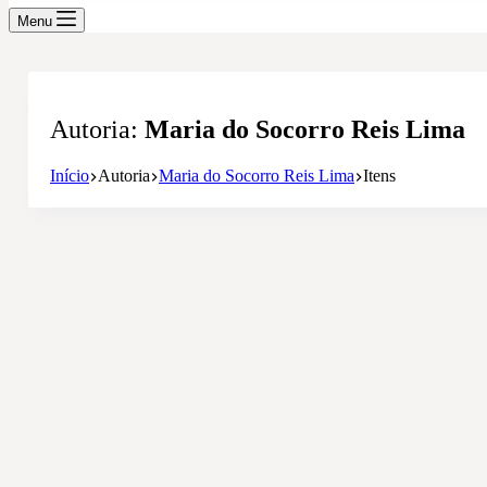
Menu
Autoria
Maria do Socorro Reis Lima
Início
Autoria
Maria do Socorro Reis Lima
Itens