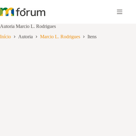
Pular
para
o
conteúdo
Autoria
Marcio L. Rodrigues
Início
Autoria
Marcio L. Rodrigues
Itens