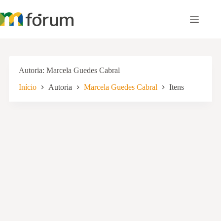
Pular
para
o
conteúdo
Autoria
Marcela Guedes Cabral
Início
Autoria
Marcela Guedes Cabral
Itens