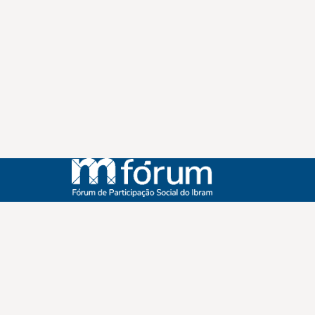
Instagram
Youtube
Facebook
X
WhatsApp
(re)Conexões
Plano Nacional Setorial de Museus
Fórum Nacional de Museus
Notícias
Login