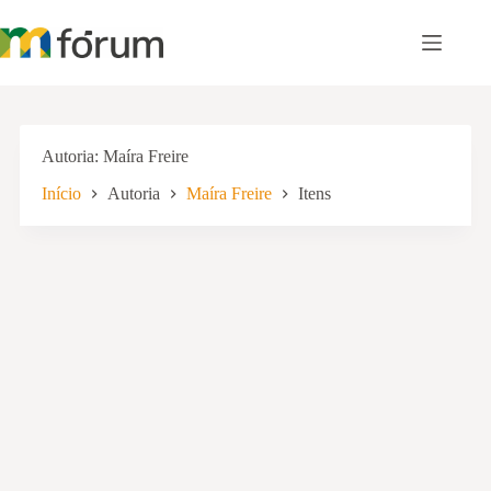
Pular
para
o
conteúdo
Autoria
Maíra Freire
Início
Autoria
Maíra Freire
Itens