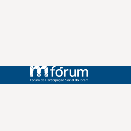
Instagram
Youtube
Facebook
X
WhatsApp
(re)Conexões
Plano Nacional Setorial de Museus
Fórum Nacional de Museus
Notícias
Login