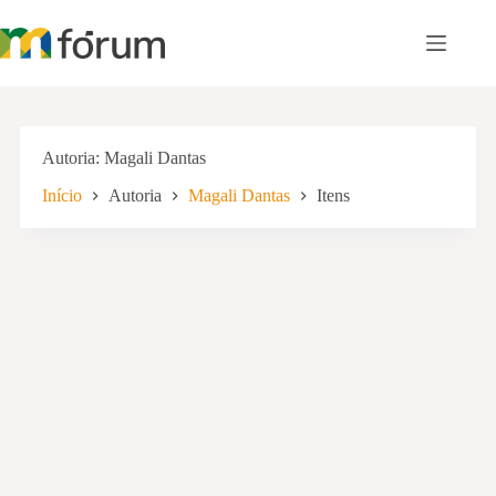
Pular
para
o
conteúdo
Autoria
Magali Dantas
Início
Autoria
Magali Dantas
Itens