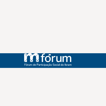
Instagram
Youtube
Facebook
X
WhatsApp
(re)Conexões
Plano Nacional Setorial de Museus
Fórum Nacional de Museus
Notícias
Login