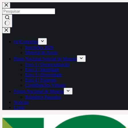
Pular
para
o
conteúdo
Sem
resultados
(re)Conexões
Inscrições 2026
Material de Apoio
Plano Nacional Setorial de Museus
Eixo 1 | Democratização
Eixo 2 | Identidade
Eixo 3 | Diversidade
Eixo 4 | Fomento
Contribuições Virtuais
Fórum Nacional de Museus
Relatórios Passados
Notícias
Login