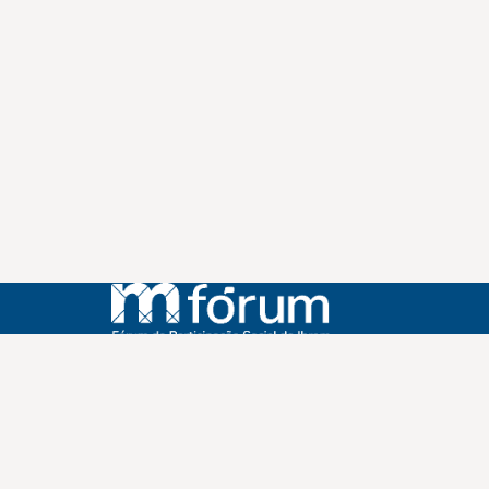
Instagram
Youtube
Facebook
X
WhatsApp
(re)Conexões
Plano Nacional Setorial de Museus
Fórum Nacional de Museus
Notícias
Login