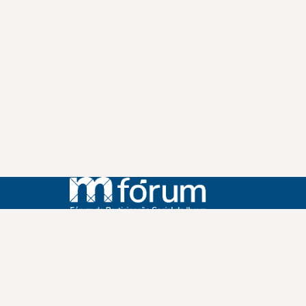
Instagram
Youtube
Facebook
X
WhatsApp
(re)Conexões
Plano Nacional Setorial de Museus
Fórum Nacional de Museus
Notícias
Login