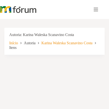
Pular
para
o
conteúdo
Autoria
Karina Waleska Scanavino Costa
Início
Autoria
Karina Waleska Scanavino Costa
Itens