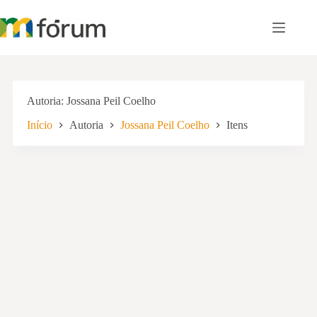
Pular
para
o
conteúdo
Autoria
Jossana Peil Coelho
Início
Autoria
Jossana Peil Coelho
Itens