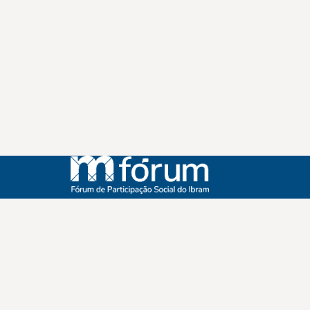
Instagram
Youtube
Facebook
X
WhatsApp
(re)Conexões
Plano Nacional Setorial de Museus
Fórum Nacional de Museus
Notícias
Login