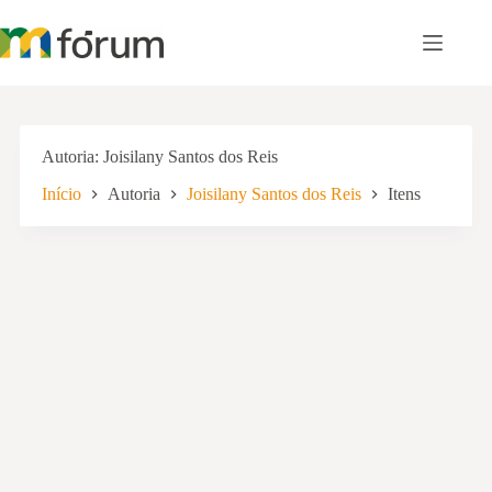
Pular
para
o
conteúdo
Autoria
Joisilany Santos dos Reis
Início
Autoria
Joisilany Santos dos Reis
Itens