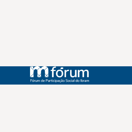
Instagram
Youtube
Facebook
X
WhatsApp
(re)Conexões
Plano Nacional Setorial de Museus
Fórum Nacional de Museus
Notícias
Login