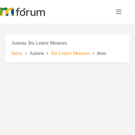
Pular
para
o
conteúdo
Autoria
Íris Letiere Menezes
Início
Autoria
Íris Letiere Menezes
Itens