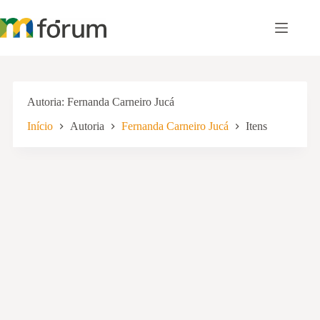
Pular
para
o
conteúdo
Autoria
Fernanda Carneiro Jucá
Início
Autoria
Fernanda Carneiro Jucá
Itens