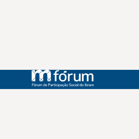
Instagram
Youtube
Facebook
X
WhatsApp
(re)Conexões
Plano Nacional Setorial de Museus
Fórum Nacional de Museus
Notícias
Login