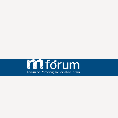
Instagram
Youtube
Facebook
X
WhatsApp
(re)Conexões
Plano Nacional Setorial de Museus
Fórum Nacional de Museus
Notícias
Login