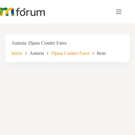
Pular
para
o
conteúdo
Autoria
Djana Contier Fares
Início
Autoria
Djana Contier Fares
Itens