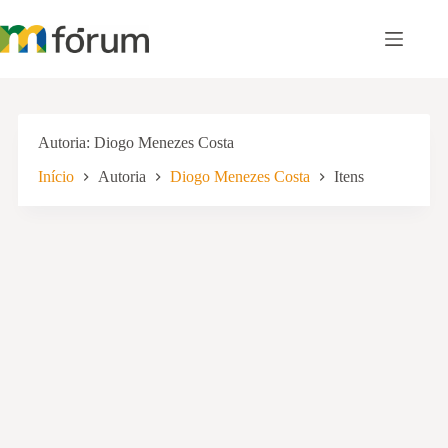
Pular
para
o
conteúdo
Autoria
Diogo Menezes Costa
Início
Autoria
Diogo Menezes Costa
Itens