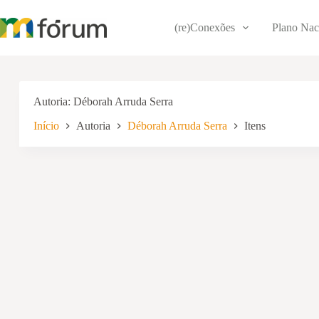
Pular
para
(re)Conexões
Plano Nac
o
conteúdo
Autoria
Déborah Arruda Serra
Início
Autoria
Déborah Arruda Serra
Itens