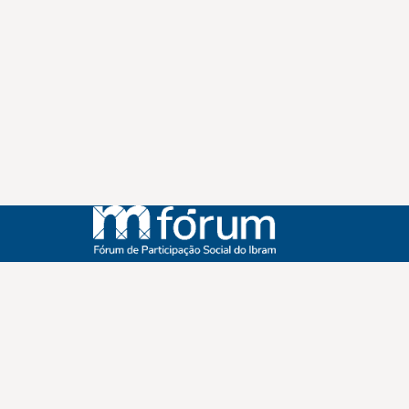
Instagram
Youtube
Facebook
X
WhatsApp
(re)Conexões
Plano Nacional Setorial de Museus
Fórum Nacional de Museus
Notícias
Login