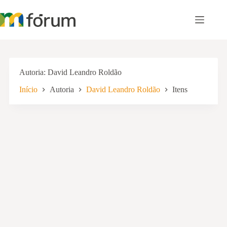
Pular
para
o
conteúdo
Autoria
David Leandro Roldão
Início
Autoria
David Leandro Roldão
Itens