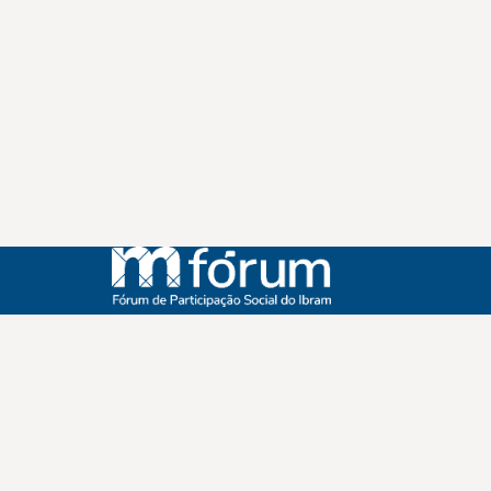
Instagram
Youtube
Facebook
X
WhatsApp
(re)Conexões
Plano Nacional Setorial de Museus
Fórum Nacional de Museus
Notícias
Login