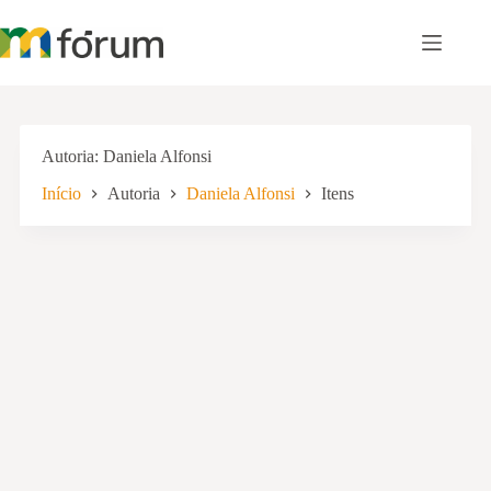
Pular
para
o
conteúdo
Autoria
Daniela Alfonsi
Início
Autoria
Daniela Alfonsi
Itens