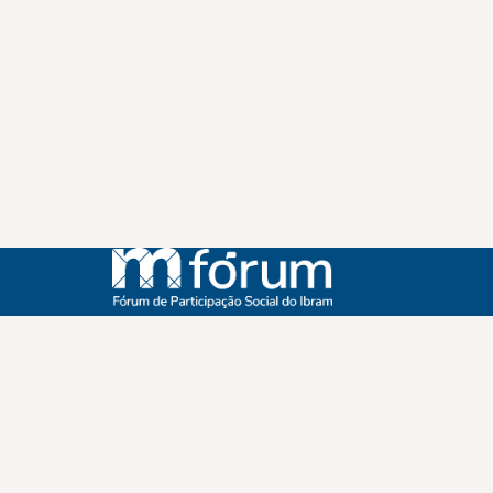
Instagram
Youtube
Facebook
X
WhatsApp
(re)Conexões
Plano Nacional Setorial de Museus
Fórum Nacional de Museus
Notícias
Login