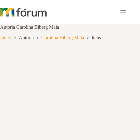
Pular
para
o
conteúdo
Autoria
Carolina Biberg Maia
Início
Autoria
Carolina Biberg Maia
Itens