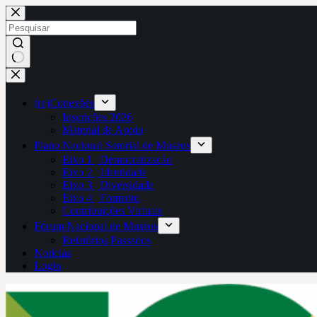
Pular
para
o
conteúdo
Sem
resultados
(re)Conexões
Inscrições 2026
Material de Apoio
Plano Nacional Setorial de Museus
Eixo 1 | Democratização
Eixo 2 | Identidade
Eixo 3 | Diversidade
Eixo 4 | Fomento
Contribuições Virtuais
Fórum Nacional de Museus
Relatórios Passados
Notícias
Login