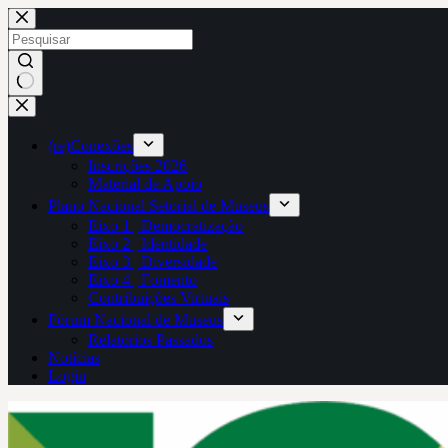
Pular
para
o
conteúdo
Sem
resultados
(re)Conexões
Inscrições 2026
Material de Apoio
Plano Nacional Setorial de Museus
Eixo 1 | Democratização
Eixo 2 | Identidade
Eixo 3 | Diversidade
Eixo 4 | Fomento
Contribuições Virtuais
Fórum Nacional de Museus
Relatórios Passados
Notícias
Login