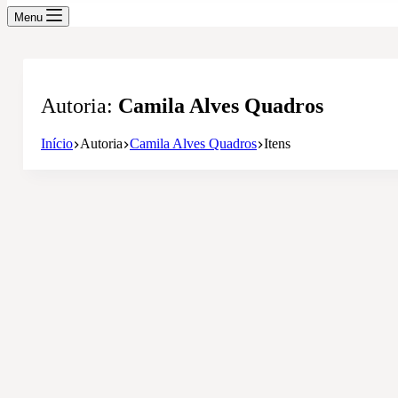
Menu
Autoria
Camila Alves Quadros
Início
Autoria
Camila Alves Quadros
Itens