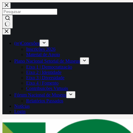
Pular
para
o
conteúdo
Sem
resultados
(re)Conexões
Inscrições 2026
Material de Apoio
Plano Nacional Setorial de Museus
Eixo 1 | Democratização
Eixo 2 | Identidade
Eixo 3 | Diversidade
Eixo 4 | Fomento
Contribuições Virtuais
Fórum Nacional de Museus
Relatórios Passados
Notícias
Login