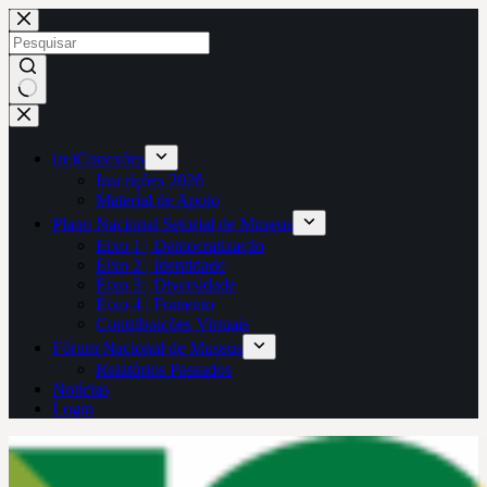
Pular
para
o
conteúdo
Sem
resultados
(re)Conexões
Inscrições 2026
Material de Apoio
Plano Nacional Setorial de Museus
Eixo 1 | Democratização
Eixo 2 | Identidade
Eixo 3 | Diversidade
Eixo 4 | Fomento
Contribuições Virtuais
Fórum Nacional de Museus
Relatórios Passados
Notícias
Login