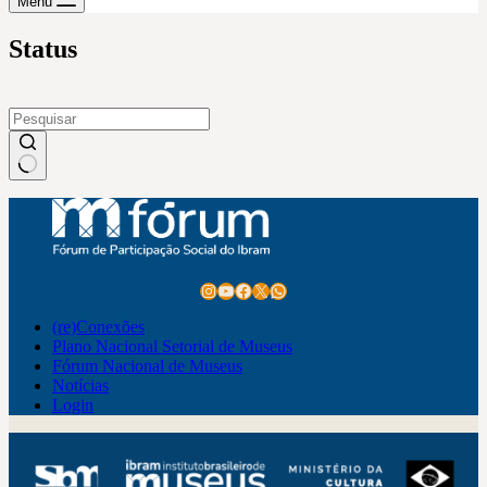
Menu
Status
Sem
resultados
Instagram
Youtube
Facebook
X
WhatsApp
(re)Conexões
Plano Nacional Setorial de Museus
Fórum Nacional de Museus
Notícias
Login