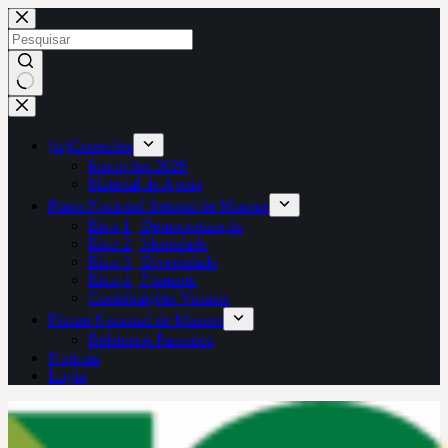
Pular
para
o
conteúdo
Sem
resultados
(re)Conexões
Inscrições 2026
Material de Apoio
Plano Nacional Setorial de Museus
Eixo 1 | Democratização
Eixo 2 | Identidade
Eixo 3 | Diversidade
Eixo 4 | Fomento
Contribuições Virtuais
Fórum Nacional de Museus
Relatórios Passados
Notícias
Login