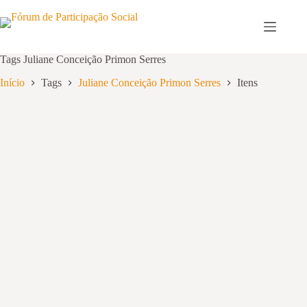
Pular
para
o
conteúdo
Tags
Juliane Conceição Primon Serres
Início
Tags
Juliane Conceição Primon Serres
Itens