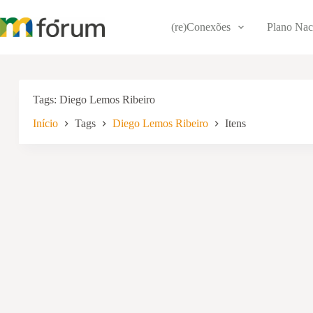
Pular
para
(re)Conexões
Plano Nac
o
conteúdo
Tags
Diego Lemos Ribeiro
Início
Tags
Diego Lemos Ribeiro
Itens