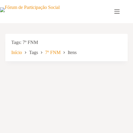
Pular
para
o
conteúdo
Tags
7º FNM
Início
Tags
7º FNM
Itens