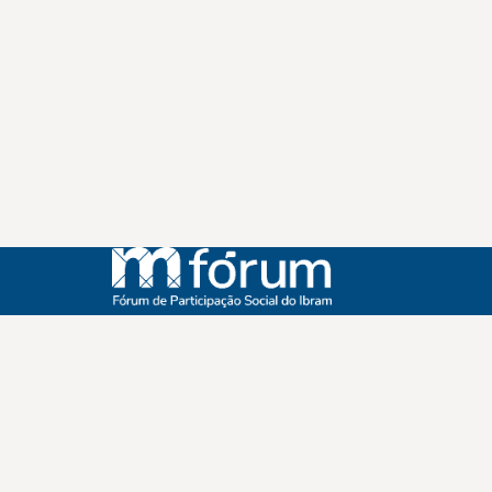
Instagram
Youtube
Facebook
X
WhatsApp
(re)Conexões
Plano Nacional Setorial de Museus
Fórum Nacional de Museus
Notícias
Login