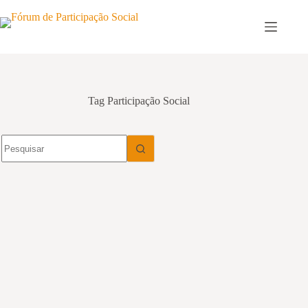
Pular
para
o
conteúdo
Tag
Participação Social
Sem
resultados