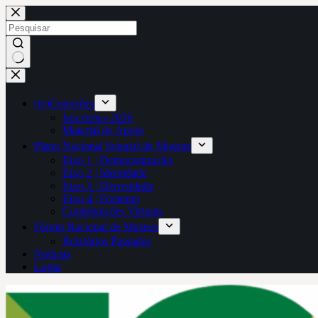
Pular
para
o
conteúdo
Sem
resultados
(re)Conexões
Inscrições 2026
Material de Apoio
Plano Nacional Setorial de Museus
Eixo 1 | Democratização
Eixo 2 | Identidade
Eixo 3 | Diversidade
Eixo 4 | Fomento
Contribuições Virtuais
Fórum Nacional de Museus
Relatórios Passados
Notícias
Login