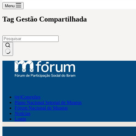
Menu
Tag
Gestão Compartilhada
Sem
resultados
(re)Conexões
Plano Nacional Setorial de Museus
Fórum Nacional de Museus
Notícias
Login