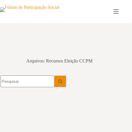
Pular
para
o
conteúdo
Arquivos
Recursos Eleição CCPM
Sem
resultados