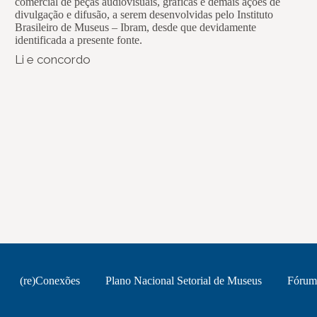
comercial de peças audiovisuais, gráficas e demais ações de
divulgação e difusão, a serem desenvolvidas pelo Instituto
Brasileiro de Museus – Ibram, desde que devidamente
identificada a presente fonte.
Li e concordo
(re)Conexões
Plano Nacional Setorial de Museus
Fórum